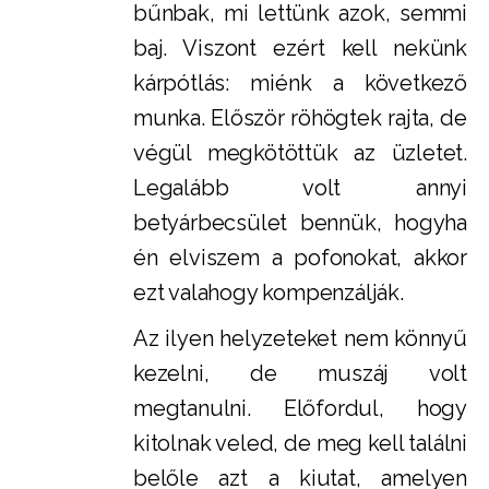
bűnbak, mi lettünk azok, semmi
baj. Viszont ezért kell nekünk
kárpótlás: miénk a következő
munka. Először röhögtek rajta, de
végül megkötöttük az üzletet.
Legalább volt annyi
betyárbecsület bennük, hogyha
én elviszem a pofonokat, akkor
ezt valahogy kompenzálják.
Az ilyen helyzeteket nem könnyű
kezelni, de muszáj volt
megtanulni. Előfordul, hogy
kitolnak veled, de meg kell találni
belőle azt a kiutat, amelyen