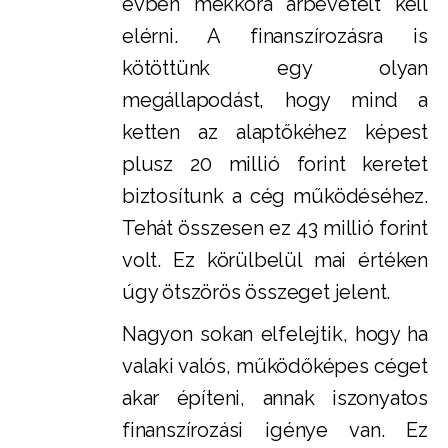
évben mekkora árbevételt kell
elérni. A finanszírozásra is
kötöttünk egy olyan
megállapodást, hogy mind a
ketten az alaptőkéhez képest
plusz 20 millió forint keretet
biztosítunk a cég működéséhez.
Tehát összesen ez 43 millió forint
volt. Ez körülbelül mai értéken
úgy ötszörös összeget jelent.
Nagyon sokan elfelejtik, hogy ha
valaki valós, működőképes céget
akar építeni, annak iszonyatos
finanszírozási igénye van. Ez