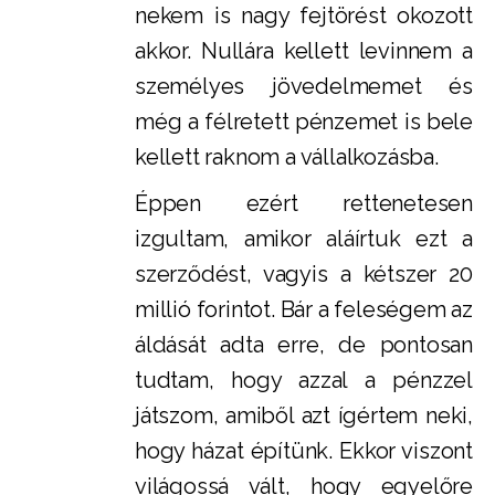
nekem is nagy fejtörést okozott
akkor. Nullára kellett levinnem a
személyes jövedelmemet és
még a félretett pénzemet is bele
kellett raknom a vállalkozásba.
Éppen ezért rettenetesen
izgultam, amikor aláírtuk ezt a
szerződést, vagyis a kétszer 20
millió forintot. Bár a feleségem az
áldását adta erre, de pontosan
tudtam, hogy azzal a pénzzel
játszom, amiből azt ígértem neki,
hogy házat építünk. Ekkor viszont
világossá vált, hogy egyelőre