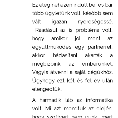
Ez elég nehezen indult be, és bár
több ügyletünk volt, később sem
vált igazán nyereségessé.
Ráadásul az is probléma volt,
hogy amikor jól ment az
együttműködés egy partnerrel,
akkor háziasítani akarták a
megbízóink az emberünket.
Vagyis átvenni a saját cégükhöz.
Úgyhogy ezt két és fél év után
elengedtük.
A harmadik láb az informatika
volt. Mi azt mondtuk az elején,
hogy szoftvert nem írunk, mert