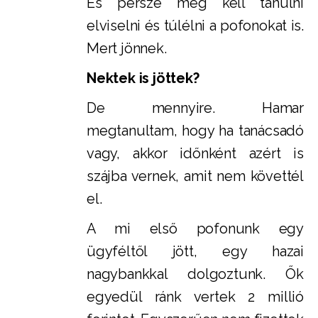
És persze meg kell tanulni
elviselni és túlélni a pofonokat is.
Mert jönnek.
Nektek is jöttek?
De mennyire. Hamar
megtanultam, hogy ha tanácsadó
vagy, akkor időnként azért is
szájba vernek, amit nem követtél
el.
A mi első pofonunk egy
ügyféltől jött, egy hazai
nagybankkal dolgoztunk. Ők
egyedül ránk vertek 2 millió