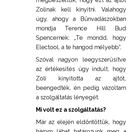
megbeszéltük, hogy ezt az ajtót
Zolinak kell kinyitni. Valahogy
úgy, ahogy a Bűnvadászokban
mondja Terence Hill Bud
Spencernek: „Te mondd, hogy
Electool, a te hangod mélyebb”.
Szóval nagyon leegyszerűsítve
az értékesítés úgy indult, hogy
Zoli kinyitotta az ajtót,
beengedték, én pedig vázoltam
a szolgáltatás lényegét.
Mi volt ez a szolgáltatás?
Már az elején eldöntöttük, hogy
három lábat határozunk meg a