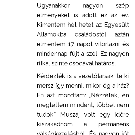
Ugyanakkor nagyon szép
élményeket is adott ez az év.
Kimentem hét hetet az Egyesült
Államokba, családostól, aztán
elmentem 17 napot vitorlázni és
mindennap fújt a szél. Ez nagyon
ritka, szinte csodával határos.
Kérdezték is a vezetőtársak: te ki
mersz így menni, mikor ég a ház?
Én azt mondtam: „Nézzétek, én
megtettem mindent, többet nem
tudok.” Muszáj volt egy időre
kiszakadnom a permanens
válságkezelésből. És nagyon jót