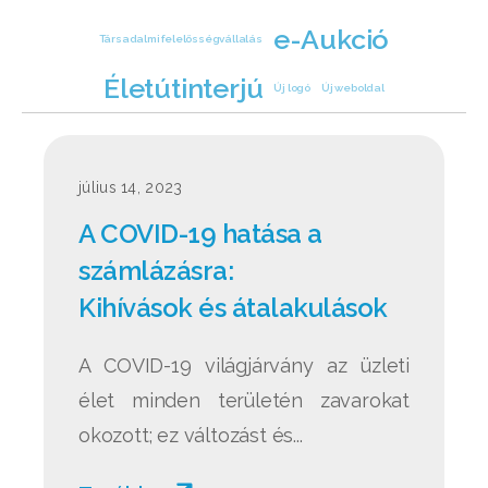
e-Aukció
Társadalmi felelősségvállalás
Életútinterjú
Új logó
Új weboldal
július 14, 2023
A COVID-19 hatása a
számlázásra:
Kihívások és átalakulások
A COVID-19 világjárvány az üzleti
élet minden területén zavarokat
okozott; ez változást és...